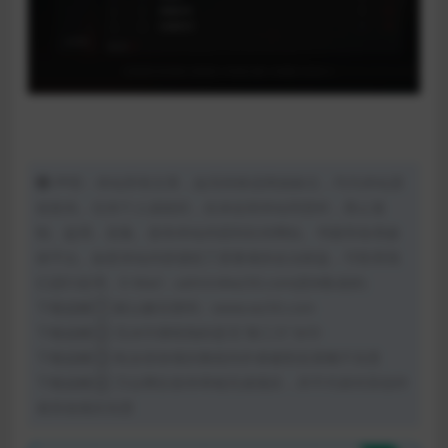
声明：本站所有文章，如无特殊说明或标注，均为本站原
创发布。任何个人或组织，在未征得本站同意时，禁止复
制、盗用、采集、发布本站内容到任何网站、书籍等各类媒
体平台。如若本站内容侵犯了原著者的合法权益，可联系我
们进行处理。E-Mail：admin#wz50.com(把#换成@)
下载提醒① 默认解压密码：www.wz50.com
下载提醒② 无水印课程指的是无“第三方”水印
下载提醒③ 私自添加项目教程内作者被割韭菜概不负责
下载提醒④ 万众网仅发布审核完成项目，并不代表对其创作
者其他项目负责