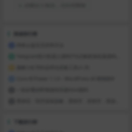
阅读排行榜
闲鱼公益宝贝关闭方法
1
Telegram统计机器人源码/TG记账群发机器源码人/TG自动记账全开源版本
2
巅峰小红书作品评论采集工具v1.35
3
Core AI Power 1.1.0 – WordPress AI 增强插件
4
一款好看的即将跳转页面html源码
5
黑神话：悟空游戏攻略，黑悟空，孙悟空，西游记，悟空技能，游戏评测，西游记角色
6
下载排行榜