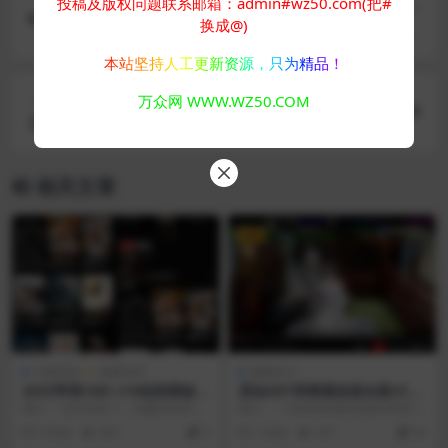
投稿及版权问题联系邮箱：admin#wz50.com(把#
上一篇
换成@)
uniapp+vk框架打造的一站式软件库源码，含软件
商店与直播盒子功能
本站坚持人工更新资源，只为精品！
万众网 WWW.WZ50.COM
下一篇
觅知ART弹幕播放器全新UI | MizhiPlayer多功能播
放器 | 苹果CMS视频弹幕播放器
相关文章
VIP
主题美化
免费专区
视频音乐
2025苹果CMS v10短剧模板源
觅知ART弹幕播放器全新UI |
码
MizhiPlayer多功能播放器 |
简介： 文件非常小，加载非常快 无
简介： 一款觅知全新定制的苹果C
苹果CMS视频弹幕播放器
配置，没有详情页，上传就可以直
MS UI 播放器Artplayer内核开发多
2 年前
487
0
1 年前
337
30
接使用 使用教程...
功...