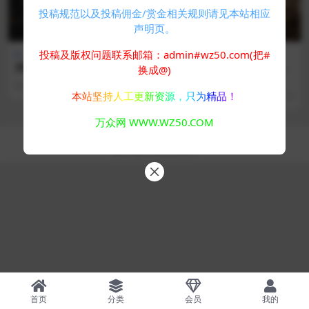
投稿规范以及投稿佣金/赏金相关规则请见本站相应
声明页。
投稿及版权问题联系邮箱：admin#wz50.com(把#
游戏专区
游戏专区
黑神话悟空修改器
黑神话：悟空游戏攻略，黑悟
换成@)
空，孙悟空，西游记，悟空技
《黑神话：悟空》图文攻略大全，
2 年前
537
10
能，游戏评测，西游记角色
全剧情流程全结局攻略。 《黑神
本站坚持人工更新资源，只为精品！
2 年前
807
10
话：悟空》全boss...
万众网 WWW.WZ50.COM
Copyright © 2024
万众网
- All rights reserved
浙ICP备05025058号-4
首页
分类
会员
我的