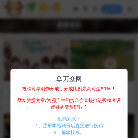
登录
游戏专区
VIP
万众网
游戏专区
游戏专区
投稿可享创作分成，分成比例最高可达80% ！
《美女，请别影响我成仙》de
经典怀旧海盗王Online138单
mo 游戏下载
机版精炼打磨二次转生翅膀监
重要提示！ 此版本为steam demo
支持系统: win7 / win10 / win11 64
网友赞赏文章/资源产生的赏金会直接打进投稿者设
狱岛地图
试玩版 游戏介绍 《美女，请别影响
位配置及支持: 8G...
1 年前
393
0
1 年前
397
50
置好的赞赏码账户
我成仙...
投稿方式：
VIP
VIP
1、注册本站账号后直接进行投稿
2、邮箱投稿。