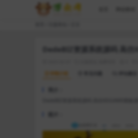
首页
网创教程
首页
主题美化
正文
DedeBIZ资源系统源码 高仿
2025-02-07
主题美化
免费专区
0
详情介绍
常见问题
评论建议
简介：
DedeBIZ资源系统源码 高仿XDGAME模板
图片：