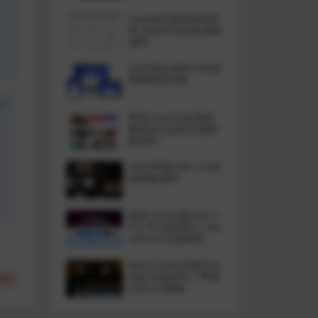
DedeBIZ资源系统源
码 高仿XDGAME模板
源码
2025彩虹易支付前端
新模板美化版
盗
苹果cmsV10仿茶杯
狐双色自适应主题模
板源码
2025苹果CMS v10短
剧模板源码
最新子比主题zibll-V
8.0 开心版源码 | Wo
rdPress主题源码
MXTU MAX仿毒舌自
适应主题源码 | 苹果
(
0
)
CMSv10模板