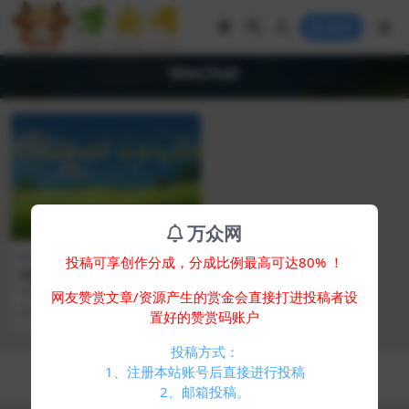
登录
WeChat
万众网
免费专区
软件工具
投稿可享创作分成，分成比例最高可达80% ！
WeChat-PC微信电脑版 v3.9.
11.19 多开防撤回绿色版
WeChat-PC微信电脑版 v3.9.11.19
网友赞赏文章/资源产生的赏金会直接打进投稿者设
多开防撤回绿色版
2 年前
611
0
置好的赞赏码账户
投稿方式：
Copyright © 2024
万众网
- All rights reserved
1、注册本站账号后直接进行投稿
浙ICP备05025058号-4
2、邮箱投稿。