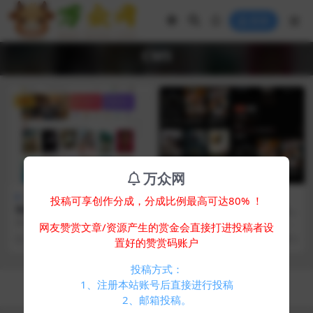
登录
CMS
VIP
万众网
主题美化
视频音乐
主题美化
免费专区
投稿可享创作分成，分成比例最高可达80% ！
苹果cmsV10仿茶杯狐双色自
2025苹果CMS v10短剧模板源
适应主题模板源码
码
简介： 苹果CMSV10仿茶杯狐双色
简介： 文件非常小，加载非常快 无
网友赞赏文章/资源产生的赏金会直接打进投稿者设
自适应主题模板源码 拥有模板页
配置，没有详情页，上传就可以直
2 年前
223
10
2 年前
487
0
置好的赞赏码账户
面：网站首页，...
接使用 使用教程...
投稿方式：
Copyright © 2024
万众网
- All rights reserved
1、注册本站账号后直接进行投稿
浙ICP备05025058号-4
2、邮箱投稿。