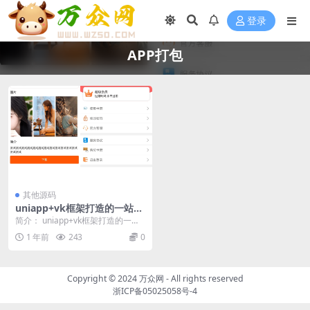
登录
APP打包
其他源码
uniapp+vk框架打造的一站式
软件库源码，含软件商店与直
简介： uniapp+vk框架打造的一站
播盒子功能
式软件库源码，含软件商店与直播
1 年前
243
0
盒子功能 ...
Copyright © 2024
万众网
- All rights reserved
浙ICP备05025058号-4