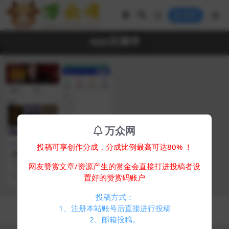
登录
app反编译
VIP
万众网
视频音乐
投稿可享创作分成，分成比例最高可达80% ！
AI插件影视APP源码 附app反
编译修改教程
简介： AI插件影视APP源码 附app
网友赞赏文章/资源产生的赏金会直接打进投稿者设
反编译修改教程 加密文件提醒： ad
1 年前
397
30
置好的赞赏码账户
do...
投稿方式：
Copyright © 2024
万众网
- All rights reserved
1、注册本站账号后直接进行投稿
浙ICP备05025058号-4
2、邮箱投稿。