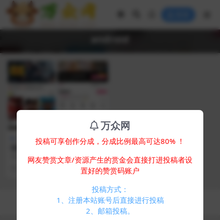
登录
android
VIP
万众网
视频音乐
投稿可享创作分成，分成比例最高可达80% ！
绿豆7.0动态域名版前端源码加
API插件免授权开心版
简介： 绿豆APP源码7.0木白动态域
网友赞赏文章/资源产生的赏金会直接打进投稿者设
名插件版苹果CMS原生JAVA影视源
1 年前
156
50
置好的赞赏码账户
码修正...
投稿方式：
Copyright © 2024
万众网
- All rights reserved
1、注册本站账号后直接进行投稿
浙ICP备05025058号-4
2、邮箱投稿。