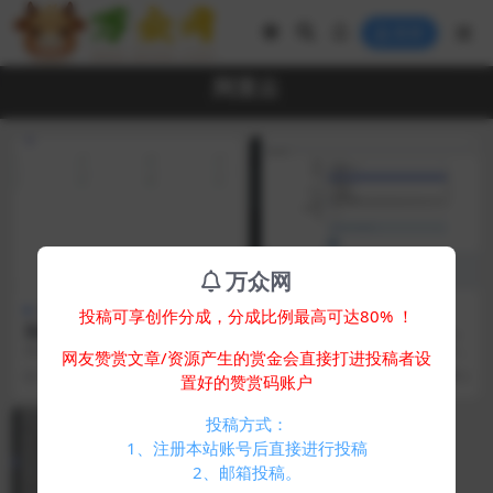
登录
阿里云
万众网
其他源码
免费专区
其他源码
投稿可享创作分成，分成比例最高可达80% ！
迅风二级域名分发系统源码最
彩虹聚合DNS管理系统源码V
新开心版
2.0.1，SSL证书自动申请与部
简介： 迅风二级域名分发系统源码
简介： 彩虹聚合DNS管理系统 V2.
网友赞赏文章/资源产生的赏金会直接打进投稿者设
署
最新开心版 一站式对域名进行二级
0.1 版本已更新，该版本新增SSL证
1 年前
230
0
2 年前
306
0
置好的赞赏码账户
分发，自助添加，...
书申...
投稿方式：
1、注册本站账号后直接进行投稿
2、邮箱投稿。