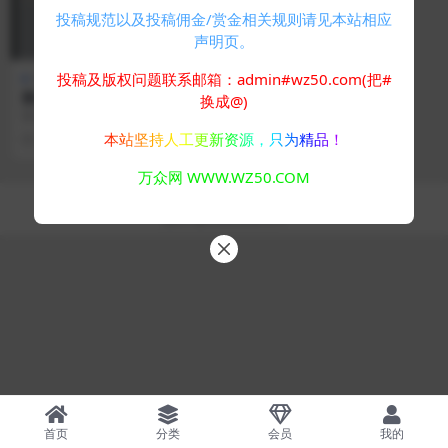
投稿规范以及投稿佣金/赏金相关规则请见本站相应
声明页。
投稿及版权问题联系邮箱：admin#wz50.com(把#
免费专区
其他源码
聚合DNS管理系统v1.2
换成@)
聚合DNS管理系统，可以实现在一
个网站内管理多个平台的域名解
本站坚持人工更新资源，只为精品！
2 年前
397
0
析，目前已支持的域名...
万众网 WWW.WZ50.COM
Copyright © 2024
万众网
- All rights reserved
浙ICP备05025058号-4
首页
分类
会员
我的