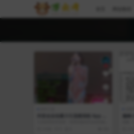
首页
网创教程
软件工具
免费
抖音全自动暴力引流精准粉 App 脚
巅峰
本，附抖音评论区采集工具
引流原理非常简单，利用采集软件自动采集精
提醒：
准用户，然后再用全自动脚本批量去曝光，
报毒(
2 年前
0
0
656
2 
引...