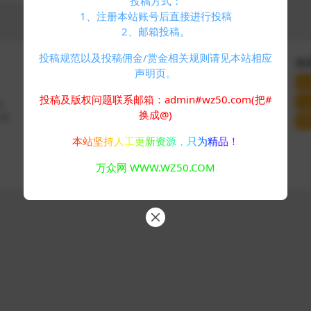
投稿方式：
1、注册本站账号后直接进行投稿
2、邮箱投稿。
投稿规范以及投稿佣金/赏金相关规则请见本站相应
快速导航
关于本站
联
声明页。
个人中心
VIP介绍
联
标签云
客服咨询
投稿及版权问题联系邮箱：admin#wz50.com(把#
站
码、
友情链接
推广计划
换成@)
分享
网
本站坚持人工更新资源，只为精品！
Copyright © 2024
万众网
- All rights reserved
万众网 WWW.WZ50.COM
浙ICP备05025058号-4