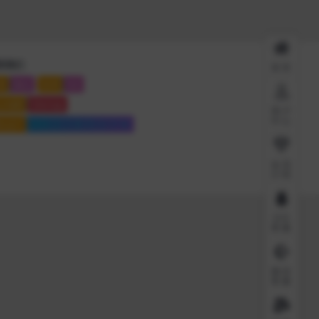
系我们
首页
系
微信
联系
QQ
点地图
Sitemap
用户
中心
站运行
6909 天
11 时
55 分
57 秒
会员
介绍
QQ
客服
微信
客服