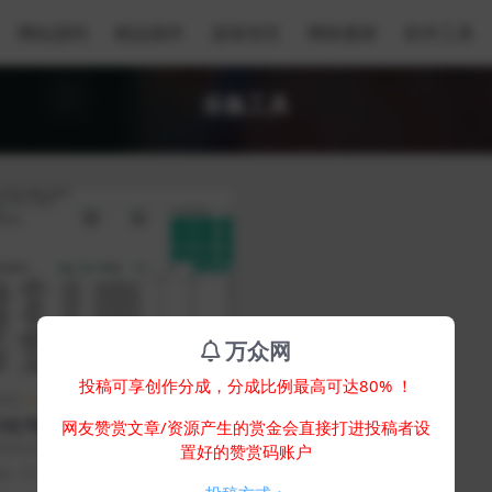
网站源码
精品插件
游戏专区
网络素材
软件工具
采集工具
万众网
投稿可享创作分成，分成比例最高可达80% ！
专区
软件工具
小红书作品评论采集工具v1.35
网友赞赏文章/资源产生的赏金会直接打进投稿者设
软件运行时电脑或360安全卫士可能会
置好的赞赏码账户
不一定是有病毒)，如有介意请勿下...
年前
0
0
916
0