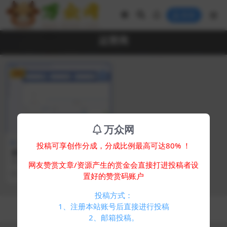
登录
运营商
VIP
万众网
其他源码
投稿可享创作分成，分成比例最高可达80% ！
全新三网话费余额查询API系
统源码 Thinkphp全开源 附教
简介： 全新三网话费余额查询API
网友赞赏文章/资源产生的赏金会直接打进投稿者设
程
系统源码 thinkphp全开源 附教程
2 年前
219
30
置好的赞赏码账户
本套...
投稿方式：
Copyright © 2024
万众网
- All rights reserved
1、注册本站账号后直接进行投稿
浙ICP备05025058号-4
2、邮箱投稿。