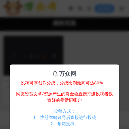
登录
跳转页面
万众网
免费专区
其他源码
投稿可享创作分成，分成比例最高可达80% ！
一款好看的即将跳转页面html
源码
介绍： 一款好看的即将跳转界面源
网友赞赏文章/资源产生的赏金会直接打进投稿者设
码 比较美观的一个跳转界面 图片：
2 年前
840
0
置好的赞赏码账户
投稿方式：
Copyright © 2024
万众网
- All rights reserved
1、注册本站账号后直接进行投稿
浙ICP备05025058号-4
2、邮箱投稿。