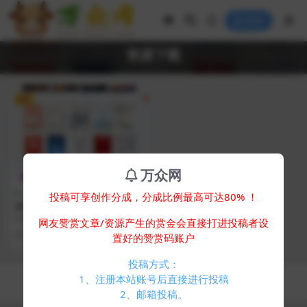
登录
资源下载
VIP
万众网
上传下载
投稿可享创作分成，分成比例最高可达80% ！
WordPress资源展示型下载类
主题CeoMax-Pro_v7.6开心版
WordPress资源展示型下载类主题
网友赞赏文章/资源产生的赏金会直接打进投稿者设
CeoMax-Pro_v7.6 开心版； ...
2 年前
172
10
置好的赞赏码账户
投稿方式：
Copyright © 2024
万众网
- All rights reserved
1、注册本站账号后直接进行投稿
浙ICP备05025058号-4
2、邮箱投稿。