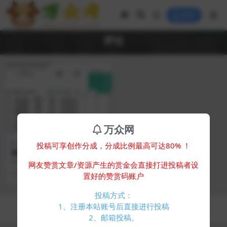
登录
评论
万众网
免费专区
软件工具
投稿可享创作分成，分成比例最高可达80% ！
巅峰小红书作品评论采集工具
v1.35
提醒：软件运行时电脑或360安全
网友赞赏文章/资源产生的赏金会直接打进投稿者设
卫士可能会报毒(不一定是有病毒)，
2 年前
912
0
置好的赞赏码账户
如有介意请勿下...
投稿方式：
Copyright © 2024
万众网
- All rights reserved
1、注册本站账号后直接进行投稿
浙ICP备05025058号-4
2、邮箱投稿。