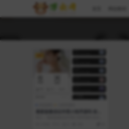
首页
网创教程
VIP
其他源码
小程序源码
最新版微信证件照小程序源码 前后
端开源 带后台附教程
简介： 最新版微信证件照小程序源码 前后端
开源 带后台附教程 无需单独购买API...
2 年前
0
0
382
30