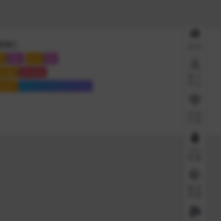
系我们
首页
系
微信
联系
QQ
点地图
Sitemap
用户
中心
站运行
6909 天
15 时
53 分
27 秒
会员
介绍
QQ
客服
微信
客服