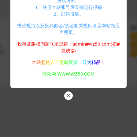
投稿方式：
1、注册本站账号后直接进行投稿
2、邮箱投稿。
投稿规范以及投稿佣金/赏金相关规则请见本站相应
快速导航
关于本站
联
声明页。
个人中心
VIP介绍
联
标签云
客服咨询
投稿及版权问题联系邮箱：admin#wz50.com(把#
站
码、
友情链接
推广计划
换成@)
分享
网
本站坚持人工更新资源，只为精品！
Copyright © 2024
万众网
- All rights reserved
万众网 WWW.WZ50.COM
浙ICP备05025058号-4