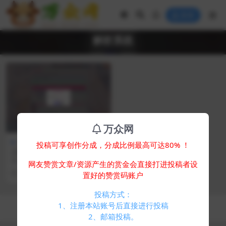
登录
解析系统
万众网
其他源码
投稿可享创作分成，分成比例最高可达80% ！
二次元聚合短视频解析系统_带
卡密验证
简介： 二次元聚合短视频解析系统_
网友赞赏文章/资源产生的赏金会直接打进投稿者设
带卡密验证 在此基础还有一个卡密
1 年前
484
0
置好的赞赏码账户
管理后台，不过...
投稿方式：
Copyright © 2024
万众网
- All rights reserved
1、注册本站账号后直接进行投稿
浙ICP备05025058号-4
2、邮箱投稿。