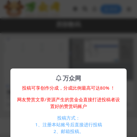
登录
西部数码
万众网
其他源码
免费专区
其他源码
投稿可享创作分成，分成比例最高可达80% ！
迅风二级域名分发系统源码最
聚合DNS管理系统v1.2
新开心版
简介： 迅风二级域名分发系统源码
聚合DNS管理系统，可以实现在一
网友赞赏文章/资源产生的赏金会直接打进投稿者设
最新开心版 一站式对域名进行二级
个网站内管理多个平台的域名解
1 年前
230
0
2 年前
397
0
置好的赞赏码账户
分发，自助添加，...
析，目前已支持的域名...
投稿方式：
Copyright © 2024
万众网
- All rights reserved
1、注册本站账号后直接进行投稿
浙ICP备05025058号-4
2、邮箱投稿。