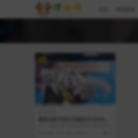
首页
网创教程
VIP
其他源码
最新全新UI异次元荔枝V4.4自动发
卡系统源码
简介： 最新全新UI异次元荔枝V4.4自动发卡
系统源码 更新日志： 1增加主站货...
2 年前
0
0
411
10