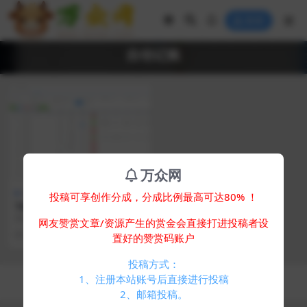
登录
自动记账
万众网
免费专区
其他源码
投稿可享创作分成，分成比例最高可达80% ！
Telegram统计机器人源码/TG
记账群发机器源码人/TG自动
简介： telegram统计机器人源码/T
网友赞赏文章/资源产生的赏金会直接打进投稿者设
记账全开源版本
G记账群发机器源码人/TG自动记账
2 年前
1.5K
0
置好的赞赏码账户
全开...
投稿方式：
Copyright © 2024
万众网
- All rights reserved
1、注册本站账号后直接进行投稿
浙ICP备05025058号-4
2、邮箱投稿。