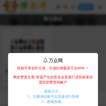
登录
聚合播放
万众网
免费专区
其他源码
投稿可享创作分成，分成比例最高可达80% ！
最新网盘资源搜索系统，Alist
聚合播放，电视直播
简介： 项目乃是基于 Vue 与 Nuxt.j
网友赞赏文章/资源产生的赏金会直接打进投稿者设
s 技术打造的网盘搜索项目，持续
2 年前
419
0
置好的赞赏码账户
开...
投稿方式：
Copyright © 2024
万众网
- All rights reserved
1、注册本站账号后直接进行投稿
浙ICP备05025058号-4
2、邮箱投稿。