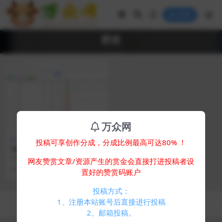
登录
群发
万众网
免费专区
其他源码
投稿可享创作分成，分成比例最高可达80% ！
Telegram统计机器人源码/TG
记账群发机器源码人/TG自动
简介： telegram统计机器人源码/T
网友赞赏文章/资源产生的赏金会直接打进投稿者设
记账全开源版本
G记账群发机器源码人/TG自动记账
2 年前
1.5K
0
置好的赞赏码账户
全开...
投稿方式：
Copyright © 2024
万众网
- All rights reserved
1、注册本站账号后直接进行投稿
浙ICP备05025058号-4
2、邮箱投稿。