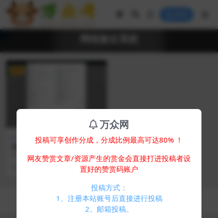
登录
网络验证系统
VIP
万众网
其他源码
投稿可享创作分成，分成比例最高可达80% ！
冰心网络验证系统源码V3.1免
授权全解密版 带易语言例子
简介： 冰心网络验证系统源码V3.1
网友赞赏文章/资源产生的赏金会直接打进投稿者设
免授权全解密版 带易语言例子 支持
1 年前
290
1
置好的赞赏码账户
代理 云函...
投稿方式：
Copyright © 2024
万众网
- All rights reserved
1、注册本站账号后直接进行投稿
浙ICP备05025058号-4
2、邮箱投稿。