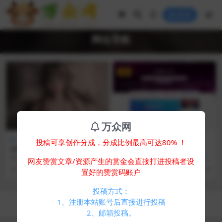
登录
网址导航
VIP
万众网
其他源码
主题美化
新闻博客
投稿可享创作分成，分成比例最高可达80% ！
HTML单页自适应网址导航源
最新子比主题zibll-V8.0 开心
码
版源码 | WordPress主题源
简介： HTML单页自适应网址导航
简介： 最新子比主题Zibll-V8.0 开
网友赞赏文章/资源产生的赏金会直接打进投稿者设
码
源码 图片：
心版源码 | WordPress主题...
1 年前
400
0
2 年前
352
30
置好的赞赏码账户
投稿方式：
Copyright © 2024
万众网
- All rights reserved
1、注册本站账号后直接进行投稿
浙ICP备05025058号-4
2、邮箱投稿。