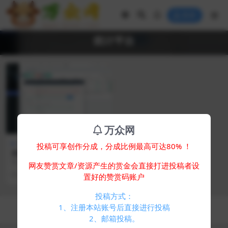
登录
统计平台
万众网
免费专区
其他源码
投稿可享创作分成，分成比例最高可达80% ！
实时监控分析广告数据跳转统
计平台系统源码
简介： 广告跳转实时分析页面统计
网友赞赏文章/资源产生的赏金会直接打进投稿者设
系统，可选择生成html页面样式，
2 年前
535
0
置好的赞赏码账户
可自定义设置页...
投稿方式：
Copyright © 2024
万众网
- All rights reserved
1、注册本站账号后直接进行投稿
浙ICP备05025058号-4
2、邮箱投稿。