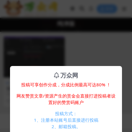
登录
纯净版
万众网
软件工具
投稿可享创作分成，分成比例最高可达80% ！
安卓LJ视频下载器v1.1.37纯净
版
软件介绍 电脑端有很多视频下载工
网友赞赏文章/资源产生的赏金会直接打进投稿者设
具，可以下载网页上的视频，但是
2 年前
476
0
置好的赞赏码账户
手机上却类似的应用...
投稿方式：
Copyright © 2024
万众网
- All rights reserved
1、注册本站账号后直接进行投稿
浙ICP备05025058号-4
2、邮箱投稿。