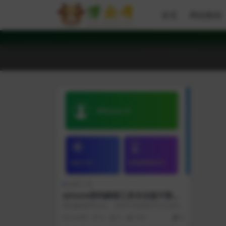
首页
网创教程
软件工具
iphone密码解锁工具专业版不限制
电脑安装次数
轻松解锁iPhone。【切不可使用在不正当的
行为上】 功能强大：一键移除4位、6...
2 年前
0
0
535
0