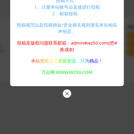
投稿方式：
1、注册本站账号后直接进行投稿
2、邮箱投稿。
投稿规范以及投稿佣金/赏金相关规则请见本站相应
快速导航
关于本站
联
声明页。
个人中心
VIP介绍
联
标签云
客服咨询
投稿及版权问题联系邮箱：admin#wz50.com(把#
站
码、
友情链接
推广计划
换成@)
分享
网
本站坚持人工更新资源，只为精品！
Copyright © 2024
万众网
- All rights reserved
万众网 WWW.WZ50.COM
浙ICP备05025058号-4