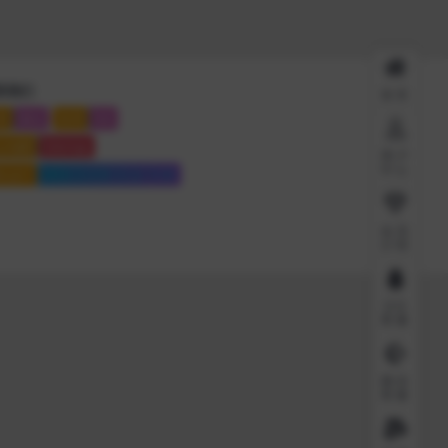
系我们
首页
系
微信
联系
QQ
点地图
Sitemap
用户
中心
站运行
6908 天
8 时
12 分
16 秒
会员
介绍
QQ
客服
微信
客服