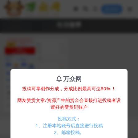
登录
生活缴费
VIP
万众网
支付充值
投稿可享创作分成，分成比例最高可达80% ！
小利特惠源码/生活缴费/电话
费/油卡燃气/等充值业务类源
简介： 全新首发小利特惠/生活缴
网友赞赏文章/资源产生的赏金会直接打进投稿者设
码附带承兑系统
费/电话费/油卡燃气/等充值业务类
2 年前
453
10
置好的赞赏码账户
源码 附带U商...
投稿方式：
Copyright © 2024
万众网
- All rights reserved
1、注册本站账号后直接进行投稿
浙ICP备05025058号-4
2、邮箱投稿。