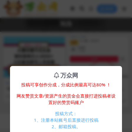
登录
玩法
VIP
万众网
抖音项目
网创教程
投稿可享创作分成，分成比例最高可达80% ！
今日头条最新9.0玩法，轻松矩
玄学系列 给宝宝起名暴利项目
阵日入2000+
靠短视频平台轻松日收入2000
项目介绍 别说你没有项目可做，其
网友赞赏文章/资源产生的赏金会直接打进投稿者设
2 年前
515
0
玩法 附带起名软件
实项目就在身边。这个项目只要有
2 年前
676
100
置好的赞赏码账户
新生儿的或者需要改...
投稿方式：
Copyright © 2024
万众网
- All rights reserved
1、注册本站账号后直接进行投稿
浙ICP备05025058号-4
2、邮箱投稿。