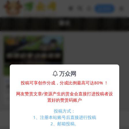
登录
爆笑
VIP
万众网
网络素材
投稿可享创作分成，分成比例最高可达80% ！
初中物理启蒙142集小学趣味
看动画片爆笑搞笑动漫入门视
物理启蒙动画视频142节 幽默动画
网友赞赏文章/资源产生的赏金会直接打进投稿者设
频素材
物理科
2 年前
426
30
置好的赞赏码账户
投稿方式：
Copyright © 2024
万众网
- All rights reserved
1、注册本站账号后直接进行投稿
浙ICP备05025058号-4
2、邮箱投稿。