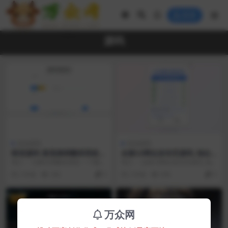
登录
源码
其他源码
其他源码
暗语源码 复现佛禅翻译系统v2
全新UI网址发布页源码_地址
升级版源码
发布单页_带黑白模式
简介： 与佛论禅翻译系统 一个翻译
简介： 全新UI网址发布页源码_地
佛论的娱乐系统，类似于核心价值
址发布单页_带黑白模式 自动检测是
2 年前
292
0
2 年前
659
0
观加密 此为升级...
否能够正常访...
VIP
万众网