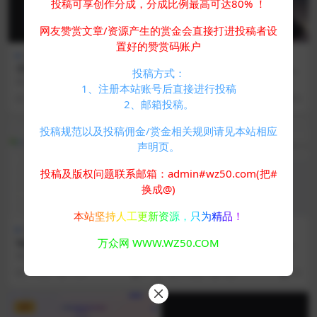
投稿可享创作分成，分成比例最高可达80% ！
网友赞赏文章/资源产生的赏金会直接打进投稿者设
置好的赞赏码账户
新闻博客
免费专区
其他源码
子比主题zibll-V7.9.2 开心版
PixPro全开源图床系统源码，
投稿方式：
源码 | WordPress主题源码
非常强大的压缩率
简介： 最新子比主题Zibll-V7.9.2 开
资源简介： 一款专为个人需求设计
1、注册本站账号后直接进行投稿
心版源码 | WordPress...
的高效图床解决方案，集成了强大
2 年前
423
5
2 年前
712
0
2、邮箱投稿。
的图片压缩功能与优...
投稿规范以及投稿佣金/赏金相关规则请见本站相应
VIP
声明页。
投稿及版权问题联系邮箱：admin#wz50.com(把#
换成@)
本站坚持人工更新资源，只为精品！
免费专区
其他源码
其他源码
万众网 WWW.WZ50.COM
Telegram统计机器人源码/TG
APP自动更换包名和签名系统
记账群发机器源码人/TG自动
源码
简介： telegram统计机器人源码/T
简介： APP自动更换包名和签名系
记账全开源版本
G记账群发机器源码人/TG自动记账
统源码 系统通过对apk反编译，随
2 年前
1.5K
0
2 年前
405
10
全开...
机包名，随机...
VIP