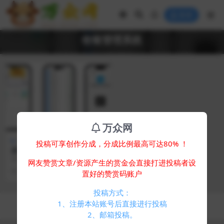
登录
收银管理系统
VIP
万众网
支付充值
投稿可享创作分成，分成比例最高可达80% ！
易支付 云支付收银台模板 设
计精美的支付收银台 门店收银
简介： 易支付 精美设计的支付收银
网友赞赏文章/资源产生的赏金会直接打进投稿者设
管理系统
台模板 门店收银管理系统 云支付收
1 年前
178
100
置好的赞赏码账户
银台 这款支...
投稿方式：
Copyright © 2024
万众网
- All rights reserved
1、注册本站账号后直接进行投稿
浙ICP备05025058号-4
2、邮箱投稿。