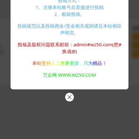
投稿方式：
1、注册本站账号后直接进行投稿
2、邮箱投稿。
投稿规范以及投稿佣金/赏金相关规则请见本站相应
快速导航
关于本站
联
声明页。
个人中心
VIP介绍
联
标签云
客服咨询
投稿及版权问题联系邮箱：admin#wz50.com(把#
站
码、
友情链接
推广计划
换成@)
分享
网
本站坚持人工更新资源，只为精品！
Copyright © 2024
万众网
- All rights reserved
万众网 WWW.WZ50.COM
浙ICP备05025058号-4