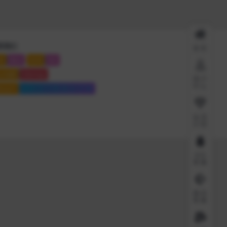
系我们
首页
系
微信
联系
QQ
点地图
Sitemap
用户
中心
站运行
6909 天
11 时
26 分
57 秒
会员
介绍
QQ
客服
微信
客服