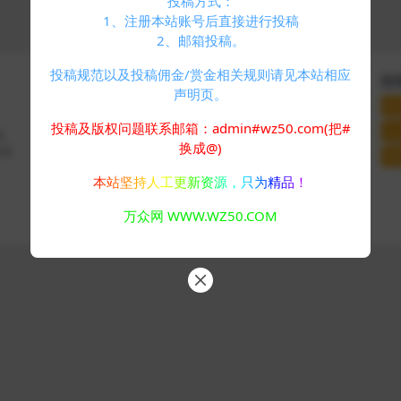
投稿方式：
1、注册本站账号后直接进行投稿
2、邮箱投稿。
投稿规范以及投稿佣金/赏金相关规则请见本站相应
快速导航
关于本站
联
声明页。
个人中心
VIP介绍
联
标签云
客服咨询
投稿及版权问题联系邮箱：admin#wz50.com(把#
站
码、
友情链接
推广计划
换成@)
分享
网
本站坚持人工更新资源，只为精品！
Copyright © 2024
万众网
- All rights reserved
万众网 WWW.WZ50.COM
浙ICP备05025058号-4