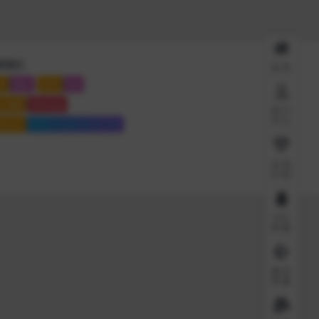
系我们
首页
系
微信
联系
QQ
点地图
Sitemap
用户
中心
站运行
6908 天
4 时
43 分
5 秒
会员
介绍
QQ
客服
微信
客服