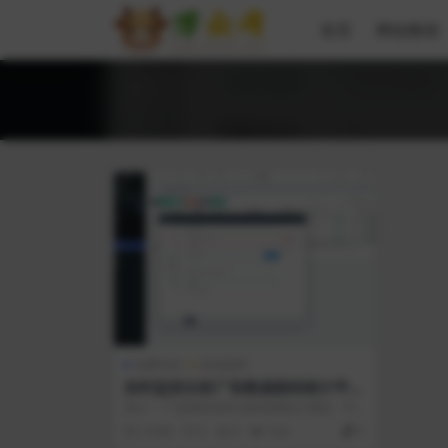
首页
网创教程
免费专区
其他源码
实时监控分析广告数据跳转统计平台
系统源码
简介： 广告跳转实时分析页面统计系统，可
选择生成html页面样式，可自定义设置页...
2 年前
0
0
534
0