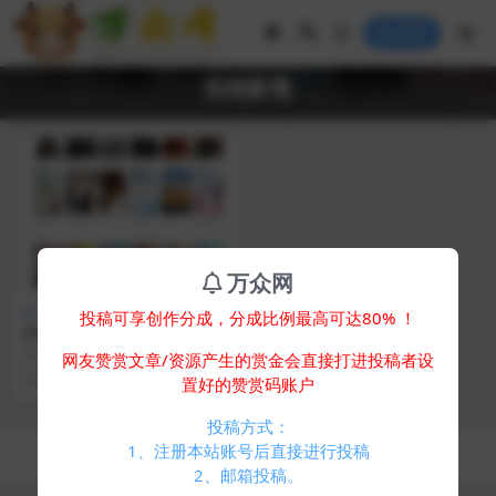
登录
在线影视
万众网
视频音乐
投稿可享创作分成，分成比例最高可达80% ！
PHP电影网站源码在线影视播
放网站自动采集MKCMS升级
简介： PHP电影网站源码在线影视
网友赞赏文章/资源产生的赏金会直接打进投稿者设
版米酷模板含WAP手机版附三
播放网站自动采集MKCMS升级版米
2 年前
293
0
置好的赞赏码账户
套模板
酷模板含WA...
投稿方式：
Copyright © 2024
万众网
- All rights reserved
1、注册本站账号后直接进行投稿
浙ICP备05025058号-4
2、邮箱投稿。