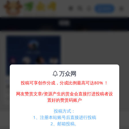
登录
唱歌
万众网
网创教程
投稿可享创作分成，分成比例最高可达80% ！
抖音点歌台副业项目骚操作 小
白也能轻松月入过万 不会唱歌
项目介绍 相信很多朋友也都看过在
网友赞赏文章/资源产生的赏金会直接打进投稿者设
也能做
使用抖音的时候弹吉他的视频，抱
2 年前
696
置好的赞赏码账户
着吉他不露脸，叫陌...
投稿方式：
Copyright © 2024
万众网
- All rights reserved
1、注册本站账号后直接进行投稿
浙ICP备05025058号-4
2、邮箱投稿。