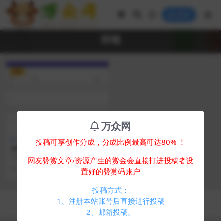
登录
双端
VIP
万众网
其他源码
投稿可享创作分成，分成比例最高可达80% ！
2024最新获取txl通讯录、租
赁管理系统，双端安卓IOS
2024最新获取txl通讯录，相册，短
网友赞赏文章/资源产生的赏金会直接打进投稿者设
信手机租赁管理系统，请勿挪作它
2 年前
309
10
置好的赞赏码账户
用！ 禁止任...
投稿方式：
Copyright © 2024
万众网
- All rights reserved
1、注册本站账号后直接进行投稿
浙ICP备05025058号-4
2、邮箱投稿。