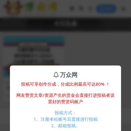
登录
今日头条
万众网
抖音项目
投稿可享创作分成，分成比例最高可达80% ！
今日头条最新9.0玩法，轻松矩
阵日入2000+
网友赞赏文章/资源产生的赏金会直接打进投稿者设
2 年前
517
0
置好的赞赏码账户
投稿方式：
Copyright © 2024
万众网
- All rights reserved
浙ICP备05025058号-4
1、注册本站账号后直接进行投稿
2、邮箱投稿。