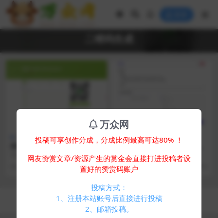
登录
二维码生成
万众网
其他源码
其他源码
投稿可享创作分成，分成比例最高可达80% ！
阿宅QR轻量二维码生成系统源
微信群永久二维码生成系统源
码
码
简介： 阿宅QR轻量二维码生成系统
简介： 苦于微信群聊二维码频繁变
网友赞赏文章/资源产生的赏金会直接打进投稿者设
源码 基于PHP编写的二维码在线生
动，开发这个能生成永久二维码的
1 年前
414
0
1 年前
412
0
置好的赞赏码账户
成系统。只需...
工具，不需要服务器...
投稿方式：
Copyright © 2024
万众网
- All rights reserved
1、注册本站账号后直接进行投稿
浙ICP备05025058号-4
2、邮箱投稿。