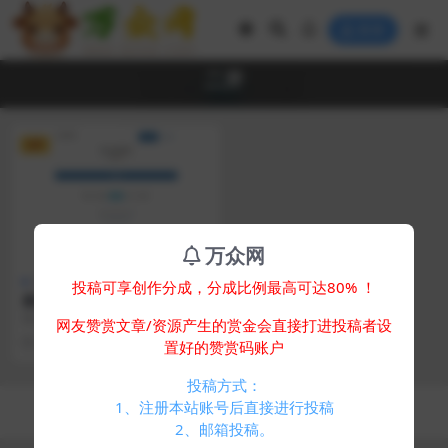
登录
二开
VIP
万众网
其他源码
投稿可享创作分成，分成比例最高可达80% ！
最新浪子授权系统网站源码 全
开源免授权版本
简介： 最新浪子授权系统网站源
网友赞赏文章/资源产生的赏金会直接打进投稿者设
码 全开源免授权版本 此版本没有任
2 年前
407
10
置好的赞赏码账户
何授权我已经去除...
投稿方式：
Copyright © 2024
万众网
- All rights reserved
1、注册本站账号后直接进行投稿
浙ICP备05025058号-4
2、邮箱投稿。