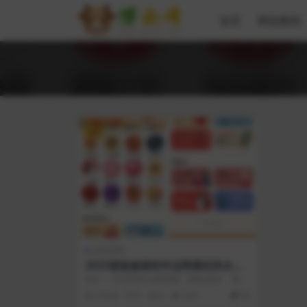
首页
网创教程
VIP
其他源码
2025新版修复蛇年运势测试风水起
名系统源码/八字算命/财运姻缘/周
简介： 2025蛇年运势测算、网站源码、 风水
易/运势测算/塔罗牌占卜
起名、八字算命、算财运姻缘等 第三...
2 年前
0
0
307
30