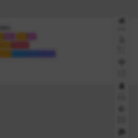
系我们
首页
系
微信
联系
QQ
点地图
Sitemap
用户
中心
站运行
6907 天
12 时
37 分
8 秒
会员
介绍
QQ
客服
微信
客服