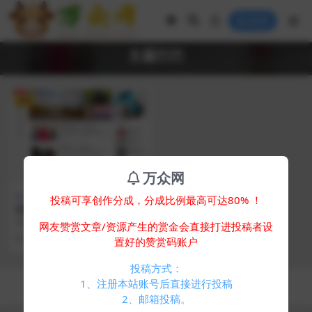
登录
主题巴巴
VIP
万众网
新闻博客
投稿可享创作分成，分成比例最高可达80% ！
巴巴主题源码 合辑打包下载
WordPress主题模版+主题巴
简介： 主题巴巴WordPress主题模
网友赞赏文章/资源产生的赏金会直接打进投稿者设
巴SEO插件
板合辑打包下载，包含博客一号、
1 年前
168
30
置好的赞赏码账户
博客二号、...
投稿方式：
Copyright © 2024
万众网
- All rights reserved
1、注册本站账号后直接进行投稿
浙ICP备05025058号-4
2、邮箱投稿。