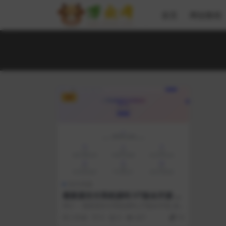
首页
网创教程
VIP
支付充值
最新源支付系统源码 V7版全开源 免
授权 附搭建教程
简介： 最新源支付系统源码_V7版全开源_免
授权_附详细搭建教程 YPay是专为...
2 年前
0
0
637
10