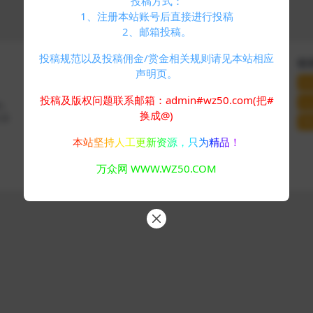
投稿方式：
1、注册本站账号后直接进行投稿
2、邮箱投稿。
投稿规范以及投稿佣金/赏金相关规则请见本站相应
快速导航
关于本站
联
声明页。
个人中心
VIP介绍
联
标签云
客服咨询
投稿及版权问题联系邮箱：admin#wz50.com(把#
站
码、
友情链接
推广计划
换成@)
分享
网
本站坚持人工更新资源，只为精品！
Copyright © 2024
万众网
- All rights reserved
万众网 WWW.WZ50.COM
浙ICP备05025058号-4