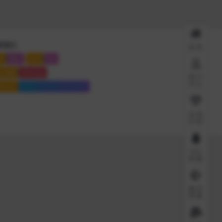
系我们
首页
系
微信
联系
QQ
点地图
Sitemap
用户
中心
站运行
6909 天
11 时
7 分
40 秒
会员
介绍
QQ
客服
微信
客服