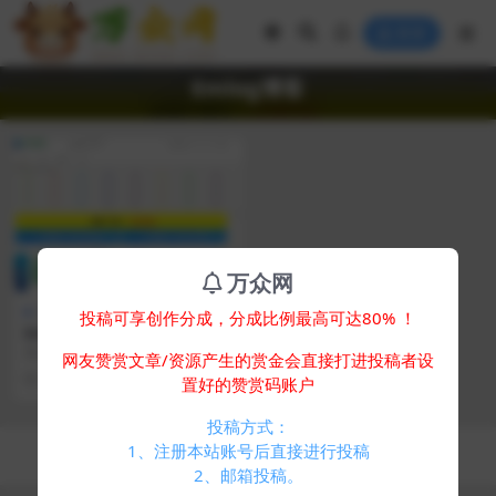
登录
Emlog博客
万众网
主题美化
免费专区
投稿可享创作分成，分成比例最高可达80% ！
Emlog6.0资源模板源码 带自
动采集、带自助广告系统、带
简介： Emlog6.0资源模板源码 带
网友赞赏文章/资源产生的赏金会直接打进投稿者设
数据到手直接运营
自动采集、带自助广告系统、带数
1 年前
490
0
置好的赞赏码账户
据到手直接...
投稿方式：
Copyright © 2024
万众网
- All rights reserved
1、注册本站账号后直接进行投稿
浙ICP备05025058号-4
2、邮箱投稿。