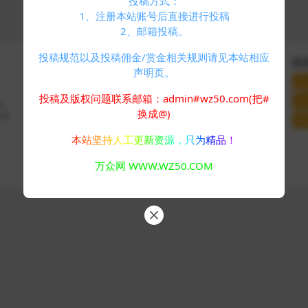
投稿方式：
1、注册本站账号后直接进行投稿
2、邮箱投稿。
投稿规范以及投稿佣金/赏金相关规则请见本站相应
快速导航
关于本站
联
声明页。
个人中心
VIP介绍
联
标签云
客服咨询
投稿及版权问题联系邮箱：admin#wz50.com(把#
站
码、
友情链接
推广计划
换成@)
分享
网
本站坚持人工更新资源，只为精品！
Copyright © 2024
万众网
- All rights reserved
万众网 WWW.WZ50.COM
浙ICP备05025058号-4