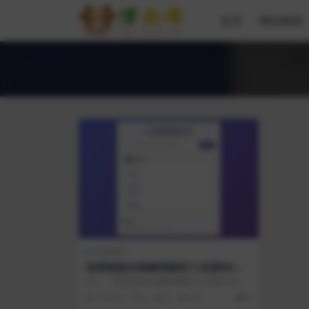
首页
网创教程
其他源码
迅雷链接在线解密解析工具源码/开
源/本地化API
简介： 迅雷链接在线解密解析工具源码/开源/
本地化API 本地化API后无需担心...
12 月前
0
0
417
0