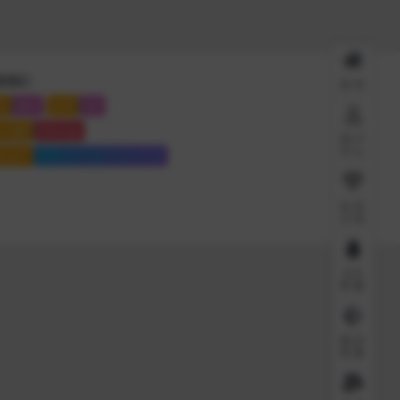
系我们
首页
系
微信
联系
QQ
点地图
Sitemap
用户
中心
站运行
6908 天
15 时
13 分
31 秒
会员
介绍
QQ
客服
微信
客服