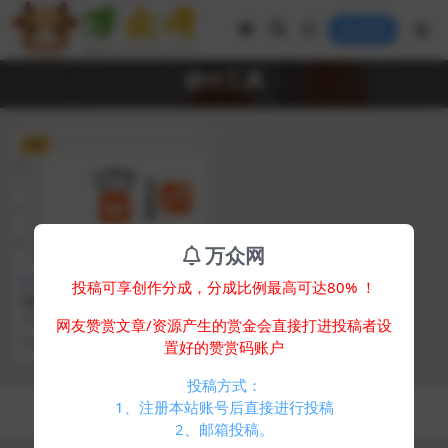
登录
设计工具
VIP
万众网
图片QQ
投稿可享创作分成，分成比例最高可达80% ！
Vue开源在线图片海报设计工
具网站源码
简介： Vue开源在线图片海报设计
网友赞赏文章/资源产生的赏金会直接打进投稿者设
工具网站源码 一款美观且功能强大
1 年前
283
10
置好的赞赏码账户
的在线设计工具...
投稿方式：
Copyright © 2024
万众网
- All rights reserved
1、注册本站账号后直接进行投稿
浙ICP备05025058号-4
2、邮箱投稿。