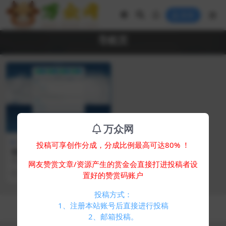
登录
导航页
万众网
免费专区
其他源码
投稿可享创作分成，分成比例最高可达80% ！
动态云背景导航页源码
简介： 动态云背景导航页源码 图
网友赞赏文章/资源产生的赏金会直接打进投稿者设
片：
2 年前
449
0
置好的赞赏码账户
投稿方式：
Copyright © 2024
万众网
- All rights reserved
1、注册本站账号后直接进行投稿
浙ICP备05025058号-4
2、邮箱投稿。