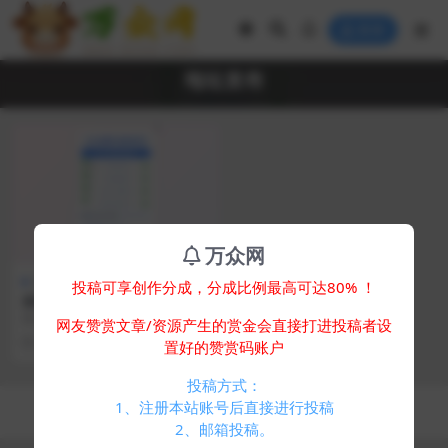
登录
地址发布
万众网
其他源码
投稿可享创作分成，分成比例最高可达80% ！
全新UI网址发布页源码_地址
发布单页_带黑白模式
简介： 全新UI网址发布页源码_地
网友赞赏文章/资源产生的赏金会直接打进投稿者设
址发布单页_带黑白模式 自动检测是
2 年前
658
0
置好的赞赏码账户
否能够正常访...
投稿方式：
Copyright © 2024
万众网
- All rights reserved
1、注册本站账号后直接进行投稿
浙ICP备05025058号-4
2、邮箱投稿。