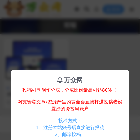
登录
前端
万众网
主题美化
免费专区
投稿可享创作分成，分成比例最高可达80% ！
2025彩虹易支付前端新模板美
化版
网友赞赏文章/资源产生的赏金会直接打进投稿者设
2 年前
641
0
置好的赞赏码账户
投稿方式：
Copyright © 2024
万众网
- All rights reserved
浙ICP备05025058号-4
1、注册本站账号后直接进行投稿
2、邮箱投稿。