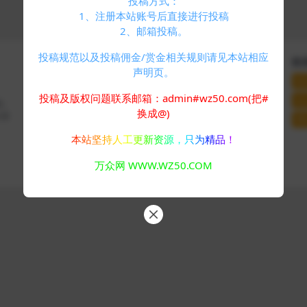
投稿方式：
1、注册本站账号后直接进行投稿
2、邮箱投稿。
投稿规范以及投稿佣金/赏金相关规则请见本站相应
快速导航
关于本站
联
声明页。
个人中心
VIP介绍
联
标签云
客服咨询
投稿及版权问题联系邮箱：admin#wz50.com(把#
站
码、
友情链接
推广计划
换成@)
分享
网
本站坚持人工更新资源，只为精品！
Copyright © 2024
万众网
- All rights reserved
万众网 WWW.WZ50.COM
浙ICP备05025058号-4