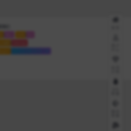
系我们
首页
系
微信
联系
QQ
点地图
Sitemap
用户
中心
站运行
6909 天
3 时
55 分
2 秒
会员
介绍
QQ
客服
微信
客服