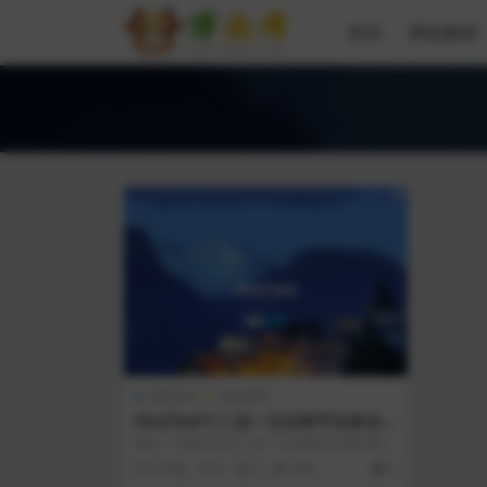
首页
网创教程
免费专区
其他源码
OneTool十二合一云任务平台多任
务挂机平台系统源码
简介： OneTool十二合一云任务平台多任务挂
机平台系统源码 目前可用功能: ...
2 年前
0
0
368
0